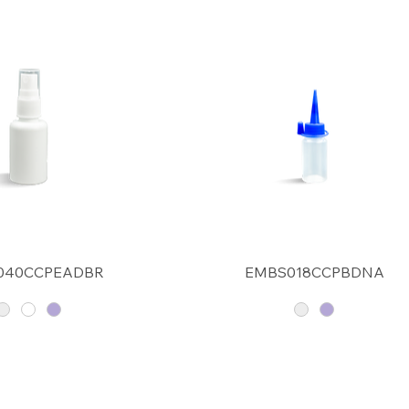
040CCPEADBR
EMBS018CCPBDNA