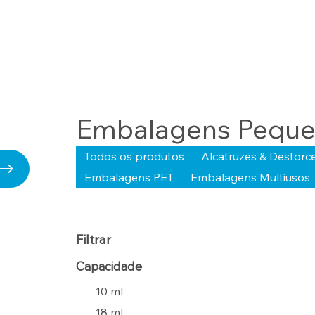
Embalagens Peque
Todos os produtos
Alcatruzes & Destorc
Embalagens PET
Embalagens Multiusos
Filtrar
Capacidade
10 ml
18 ml