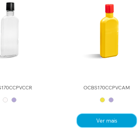
170CCPVCCR
OCBS170CCPVCAM
Ver mais