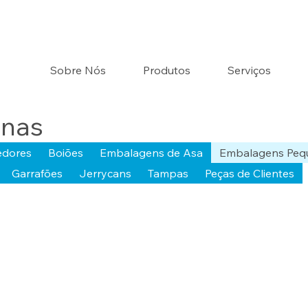
Sobre Nós
Produtos
Serviços
nas
edores
Boiões
Embalagens de Asa
Embalagens Peq
Garrafões
Jerrycans
Tampas
Peças de Clientes