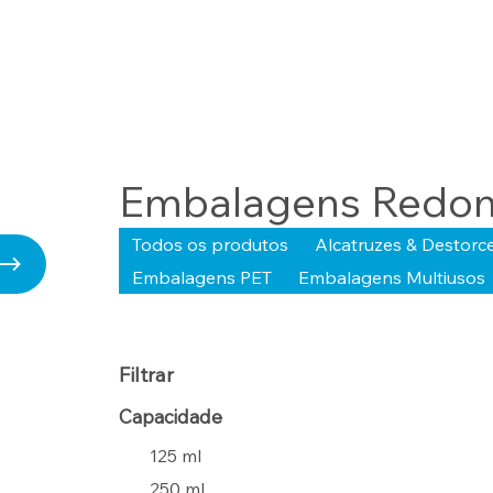
Embalagens Redo
Todos os produtos
Alcatruzes & Destorc
Embalagens PET
Embalagens Multiusos
Filtrar
Capacidade
125 ml
250 ml