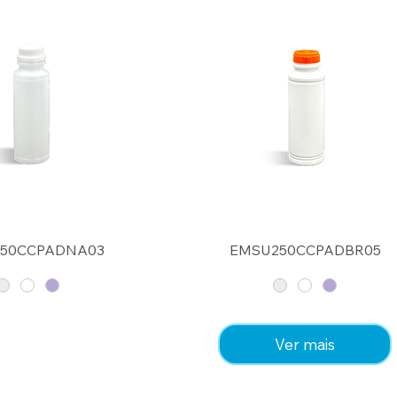
50CCPADNA03
EMSU250CCPADBR05
Ver mais