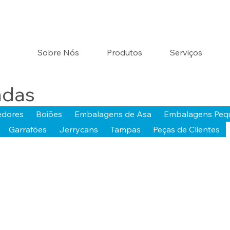
Sobre Nós
Produtos
Serviços
ndas
edores
Boiões
Embalagens de Asa
Embalagens Peq
Garrafões
Jerrycans
Tampas
Peças de Clientes