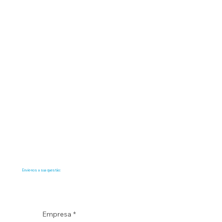
Envie-nos a sua questão:
Empresa
*