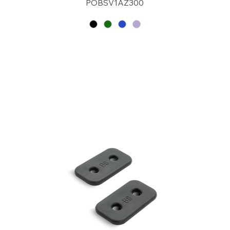
POBSV1AZ300