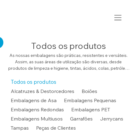
Todos os produtos
As nossas embalagens são práticas, resistentes e versáteis.
Assim, as suas áreas de utilização são diversas, desde
produtos de limpeza e higiene, tintas, ácidos, colas, petróleo,
pesca, entre muitas outras. Além da nossa elevada
capacidade de adaptação de embalagens a diferentes áreas,
Todos os produtos
oferecemos total flexibilidade na escolha das suas formas,
Alcatruzes & Destorcedores
Boiões
dimensões, capacidades e cores. Personalize as embalagens
Embalagens de Asa
Embalagens Pequenas
através dos nossos serviços de rotulagem, serigrafia ou
produção de moldes de clientes.
Embalagens Redondas
Embalagens PET
Embalagens Multiusos
Garrafões
Jerrycans
Tampas
Peças de Clientes