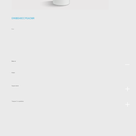
EMBS040CCPEADBR
Cor
Material
PEAD
Capacidade
Tampas Compatíveis