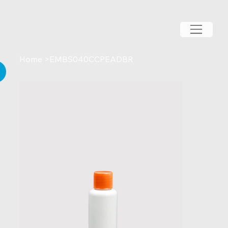
Home
>
EMBS040CCPEADBR