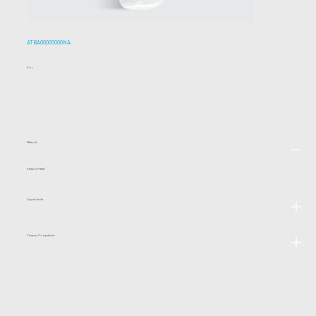
ATBA00000000NA
Cor
Material
PEAD e PEBD
Capacidade
Tampas Compatíveis