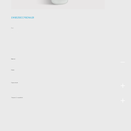
EMBS250CCPBDNA28
Cor
Material
PEAD
Capacidade
Tampas Compatíveis