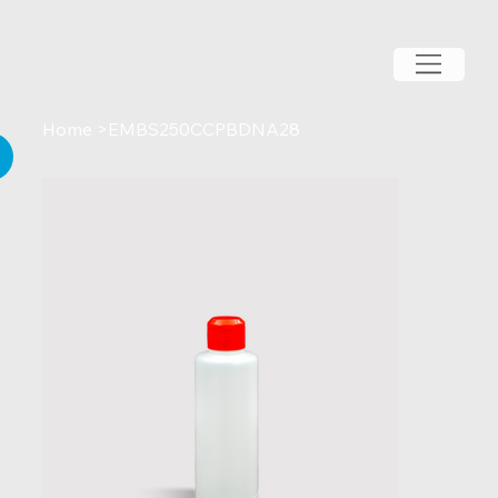
Home
>
EMBS250CCPBDNA28