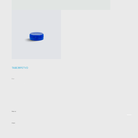
TABE38PETVD
Cor
Material
PEAD