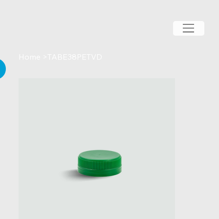
Home
>
TABE38PETVD