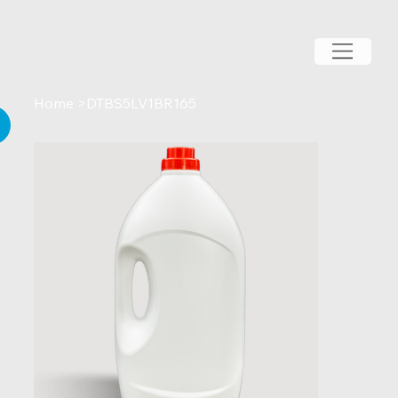
Home
>
DTBS5LV1BR165