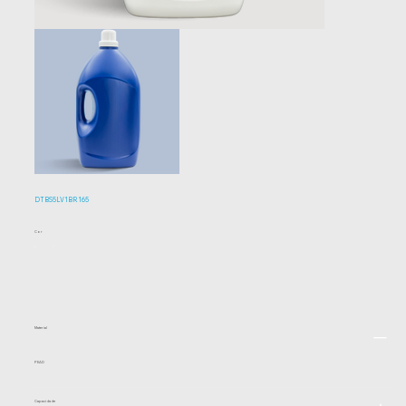
DTBS5LV1BR165
Cor
Material
PEAD
Capacidade