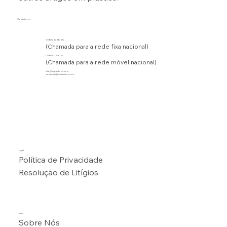
Contacte-nos
00351 244 830 510
(Chamada para a rede fixa nacional)
00351 917 163 270
(Chamada para a rede móvel nacional)
info@bsplasticos.com
comercial@bsplasticos.com
Legal
Política de Privacidade
Resolução de Litígios
Menu
Sobre Nós