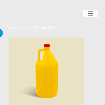
Home
>
GADA0005LPADAM